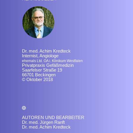
Dr. med. Achim Kredteck
Internist, Angiologe
ehemals Ltd. OA i. Klinikum Westfalen
Privatpraxis Gefäßmedizin
Saarfelser Straße 19
66701 Beckingen
© Oktober 2018
AUTOREN UND BEARBEITER
Dr. med. Jürgen Ranft
Dr. med. Achim Kredteck